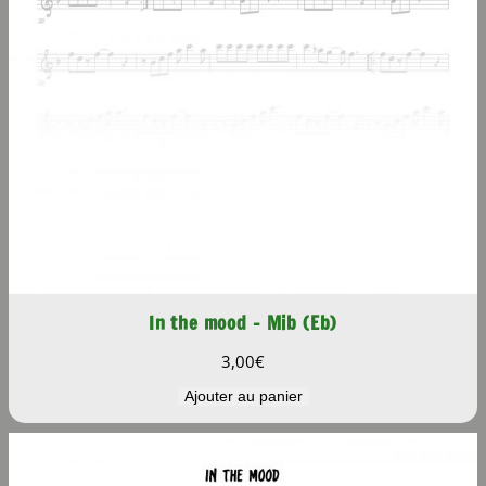
b
)
In the mood – Mib (Eb)
3,00
€
Ajouter au panier