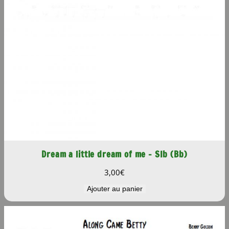
(
C
)
Dream a little dream of me – SIb (Bb)
3,00
€
Ajouter au panier