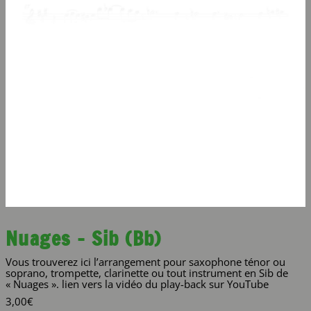
Nuages – Sib (Bb)
Vous trouverez ici l’arrangement pour saxophone ténor ou
soprano, trompette, clarinette ou tout instrument en Sib de
« Nuages ». lien vers la vidéo du play-back sur YouTube
3,00
€